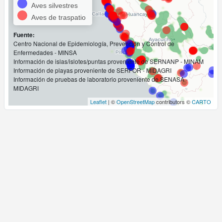
499
Positivos
Aves silvestres
5 266
Negativos
Aves de traspatio
0
Pendientes
Fuente:
Centro Nacional de Epidemiología, Prevención y Control de
Enfermedades - MINSA
Información de islas/islotes/puntas proveniente de SERNANP - MINAM
Información de playas proveniente de SERFOR - MIDAGRI
Información de pruebas de laboratorio proveniente de SENASA -
MIDAGRI
Leaflet
| ©
OpenStreetMap
contributors ©
CARTO